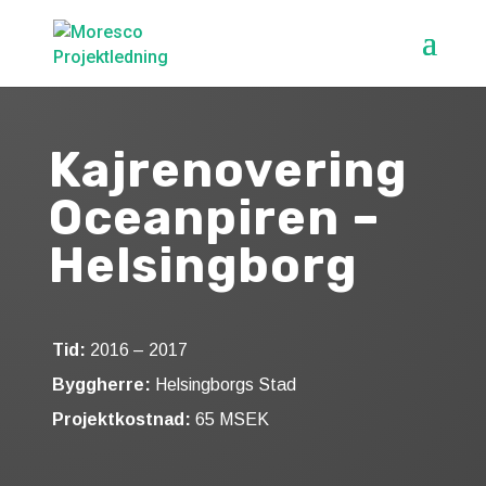
Kaj­renovering
Ocean­piren –
Helsingborg
Tid:
2016 – 2017
Byggherre:
Helsingborgs Stad
Projektkostnad:
65 MSEK